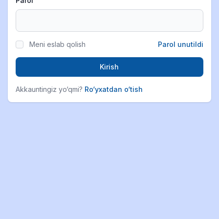
Parol
Meni eslab qolish
Parol unutildi
Kirish
Akkauntingiz yo‘qmi?
Ro‘yxatdan o‘tish