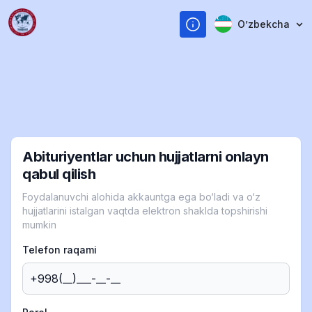
Oʼzbekcha
Abituriyentlar uchun hujjatlarni onlayn
qabul qilish
Foydalanuvchi alohida akkauntga ega bo‘ladi va o‘z
hujjatlarini istalgan vaqtda elektron shaklda topshirishi
mumkin
Telefon raqami